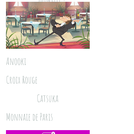
Anooki
Croix Rouge
Catsuka
Monnaie de Paris