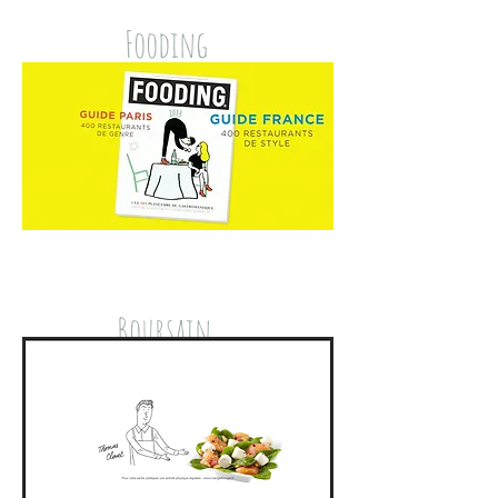
Fooding
Boursain