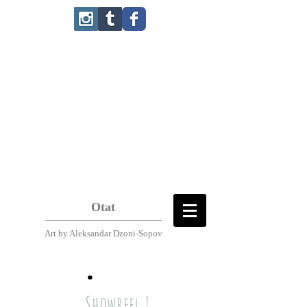
Otat
Art
by Aleksandar Dzoni-Sopov
Showreel !